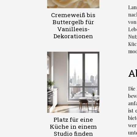
Lan
Cremeweiß bis
nac
Buttergelb für
von
Vanilleeis-
Leb
Dekorationen
Nut
Küc
mod
A
Die
bew
anf
ist
bie
Platz für eine
wer
Küche in einem
unt
Studio finden