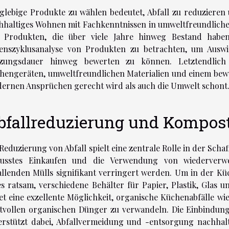
glebige Produkte zu wählen bedeutet, Abfall zu reduzieren
hhaltiges Wohnen mit Fachkenntnissen in umweltfreundliche
 Produkten, die über viele Jahre hinweg Bestand haben.
enszyklusanalyse von Produkten zu betrachten, um Ausw
zungsdauer hinweg bewerten zu können. Letztendlich 
hengeräten, umweltfreundlichen Materialien und einem bewu
ernen Ansprüchen gerecht wird als auch die Umwelt schont
bfallreduzierung und Kompos
 Reduzierung von Abfall spielt eine zentrale Rolle in der Sc
usstes Einkaufen und die Verwendung von wiederver
allenden Mülls signifikant verringert werden. Um in der Kü
 es ratsam, verschiedene Behälter für Papier, Plastik, Glas 
tet eine exzellente Möglichkeit, organische Küchenabfälle wi
tvollen organischen Dünger zu verwandeln. Die Einbindung d
erstützt dabei, Abfallvermeidung und -entsorgung nachhal