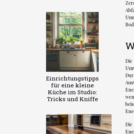
Zer
Abf
Ums
Bod
W
Die
Umw
Dur
Einrichtungstipps
Aus
für eine kleine
Ene
Küche im Studio:
wen
Tricks und Kniffe
bei
Ene
Die
Ene