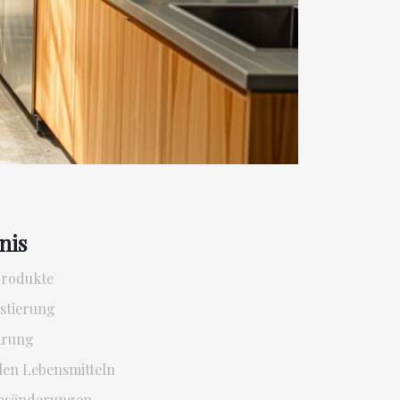
nis
Produkte
stierung
arung
len Lebensmitteln
ensänderungen