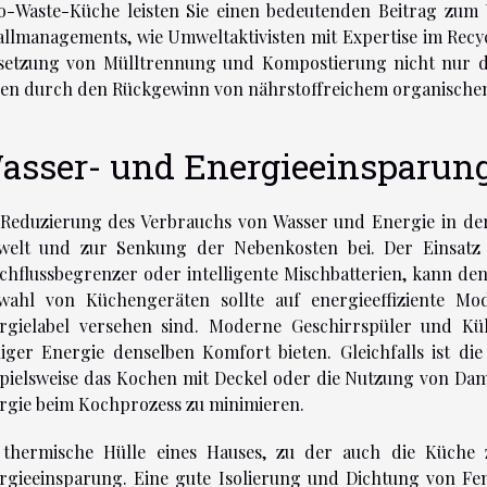
o-Waste-Küche leisten Sie einen bedeutenden Beitrag zum
allmanagements, wie Umweltaktivisten mit Expertise im Recyc
etzung von Mülltrennung und Kompostierung nicht nur di
en durch den Rückgewinn von nährstoffreichem organischen
asser- und Energieeinsparun
 Reduzierung des Verbrauchs von Wasser und Energie in d
elt und zur Senkung der Nebenkosten bei. Der Einsatz
chflussbegrenzer oder intelligente Mischbatterien, kann den
wahl von Küchengeräten sollte auf energieeffiziente Mo
rgielabel versehen sind. Moderne Geschirrspüler und Küh
iger Energie denselben Komfort bieten. Gleichfalls ist d
spielsweise das Kochen mit Deckel oder die Nutzung von Da
rgie beim Kochprozess zu minimieren.
 thermische Hülle eines Hauses, zu der auch die Küche z
rgieeinsparung. Eine gute Isolierung und Dichtung von F