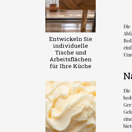
Die
Abf
Entwickeln Sie
Bed
individuelle
ein
Tische und
Umw
Arbeitsflächen
für Ihre Küche
N
Die
bed
Ger
Gel
ein
bie