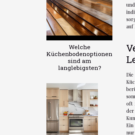
und
ind
sor
auf
V
Welche
Küchenbodenoptionen
L
sind am
langlebigsten?
Die
Küc
ber
som
oft
der
Kun
Ein
nur