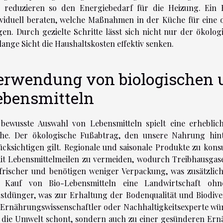
 reduzieren so den Energiebedarf für die Heizung. Ein 
ividuell beraten, welche Maßnahmen in der Küche für eine o
gen. Durch gezielte Schritte lässt sich nicht nur der ökol
 lange Sicht die Haushaltskosten effektiv senken.
erwendung von biologischen 
ebensmitteln
 bewusste Auswahl von Lebensmitteln spielt eine erheblic
he. Der ökologische Fußabtrag, den unsere Nahrung hinter
ücksichtigen gilt. Regionale und saisonale Produkte zu kon
it Lebensmittelmeilen zu vermeiden, wodurch Treibhausgase
 frischer und benötigen weniger Verpackung, was zusätzlic
 Kauf von Bio-Lebensmitteln eine Landwirtschaft ohn
stdünger, was zur Erhaltung der Bodenqualität und Biodiver
 Ernährungswissenschaftler oder Nachhaltigkeitsexperte wü
 die Umwelt schont, sondern auch zu einer gesünderen Ern