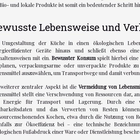
 Bio- und lokale Produkte ist somit ein bedeutender Schritt h
ewusste Lebensweise und Ve
 Umgestaltung der Küche in einen ökologischen Lebe
rgieeffizienter Geräte hinaus und schließt ebenso ei
haltensweisen mit ein.
Bewusster Konsum
spielt hierbei eine
planen, verpackungsarme oder unverpackte Produkte zu 
ensmittel auszuwählen, um Transportwege und damit verbu
 weiterer zentraler Aspekt ist die
Vermeidung von Lebensmi
ensmittel stellt eine Verschwendung von Ressourcen dar, a
 Energie für Transport und Lagerung. Durch eine v
tbarkeitsdaten und das Verwerten von Resten können
sourcenschonendes Kochen, etwa durch die Nutzung von Re
nfalls zur Ökoeffizienz bei – eine technische Bezeichnu
logischen Fußabdruck einer Ware oder Dienstleistung beschre