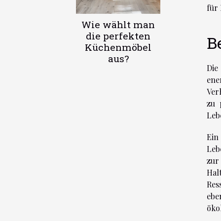
für
Wie wählt man
die perfekten
B
Küchenmöbel
aus?
Die
ene
Ver
zu 
Leb
Ein
Leb
zur
Hal
Res
ebe
öko