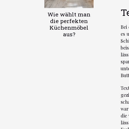
T
Wie wählt man
die perfekten
Küchenmöbel
Bei
aus?
es 
Sch
bei
läs
spa
unt
But
Tex
gez
sch
war
die
läs