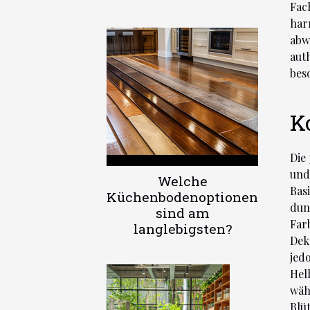
Fac
har
abw
aut
bes
K
Die
und
Welche
Bas
Küchenbodenoptionen
dun
sind am
Far
langlebigsten?
Dek
jed
Hel
wäh
Blü