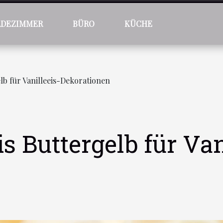
ADEZIMMER
BÜRO
KÜCHE
lb für Vanilleeis-Dekorationen
 Buttergelb für Van
n