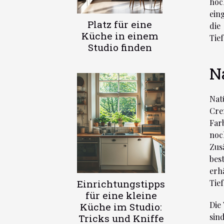
hoc
ein
Platz für eine
die
Küche in einem
Tie
Studio finden
N
Nat
Cre
Far
noc
Zus
bes
erh
Einrichtungstipps
Tie
für eine kleine
Die
Küche im Studio:
sin
Tricks und Kniffe