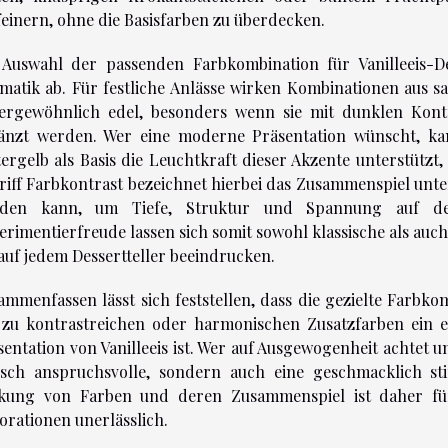
feinern, ohne die Basisfarben zu überdecken.
 Auswahl der passenden Farbkombination für Vanilleeis-D
matik ab. Für festliche Anlässe wirken Kombinationen aus 
ergewöhnlich edel, besonders wenn sie mit dunklen Kont
änzt werden. Wer eine moderne Präsentation wünscht, ka
tergelb als Basis die Leuchtkraft dieser Akzente unterstützt
riff Farbkontrast bezeichnet hierbei das Zusammenspiel unter
den kann, um Tiefe, Struktur und Spannung auf de
erimentierfreude lassen sich somit sowohl klassische als auch
 auf jedem Dessertteller beeindrucken.
ammenfassen lässt sich feststellen, dass die gezielte Farbk
 zu kontrastreichen oder harmonischen Zusatzfarben ein 
entation von Vanilleeis ist. Wer auf Ausgewogenheit achtet un
isch anspruchsvolle, sondern auch eine geschmacklich st
kung von Farben und deren Zusammenspiel ist daher für e
orationen unerlässlich.