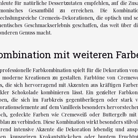
hleute für natürliche Dessertzutaten empfehlen, auf die Z
monisches Gesamtbild zu erreichen. Die Kombinati
echslungsreiche Cremeeis-Dekorationen, die optisch und sen
hentisches Geschmackserlebnis geschaffen, das weit über di
onderen Genuss macht.
ombination mit weiteren Farb
 professionelle Farbkombination spielt für die Dekoration von 
 moderne Kreationen zu gestalten. Farbtöne von Cremeweiß
is, die sich hervorragend mit Akzenten aus kräftigen Farbe
kler Schokolade kombinieren lässt. Ein gezielter Farbko
ben, die sich im Farbkreis gegenüberliegen oder stark 
orationselemente auf dem Vanilleeis besonders hervorstechen
och, gedeckte Farben wie Cremeweiß oder Buttergelb mit
lblau zu verbinden. Diese Kombination wirkt besonders stilvo
rend intensive Akzente die Dekoration lebendig und ans
ten, knusprigen Krokantstückchen oder buntem Fruchtpü