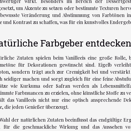
hwertiger wirkt. Besonders im Bereich der Dessertgesta
gesetzt, um Akzente zu setzen oder bestimmte Texturen herv
 bewusste Veränderung und Abstimmung von Farbtönen inn
fe und Kontrast zu schaffen, was für ein kunstvolles Endergebn
atürliche Farbgeber entdecke
ürliche Zutaten spielen beim Vanilleeis eine große Rolle
metöne für Dekorationen gewünscht sind. Eigelb verleih
bton, sondern trägt auch zur Cremigkeit bei und verstärk
h seidiger machen und sorgt zugleich für eine feine Abstufu
ätze wie Kurkuma oder Safran werden als Lebensmittelfa
timmte Farbnuancen zu erzielen, ohne künstliche Stoffe zu 
ält das Vanilleeis nicht nur eine optisch ansprechende D
fe, die jeden Genießer überzeugt.
 Wahl der natürlichen Zutaten beeinflusst das endgültige Er
d für die geschmackliche Wirkung und das Aussehen von 