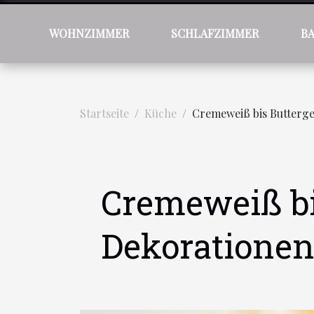
WOHNZIMMER
SCHLAFZIMMER
B
Startseite
Küche
Cremeweiß bis Butterge
Cremeweiß bis
Dekoratione