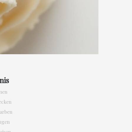
nis
onen
ecken
Farben
eugen
weisen