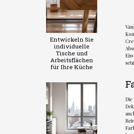
Van
Kon
Entwickeln Sie
Cre
individuelle
Abs
Tische und
Eis
Arbeitsflächen
set
für Ihre Küche
F
Die
Dek
auc
Rei
Far