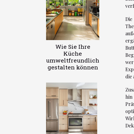
ver
Die
The
auß
erg
Wie Sie Ihre
But
Küche
Beg
umweltfreundlich
wer
gestalten können
Exp
die
Zus
hin
Präs
opt
Wir
Dek