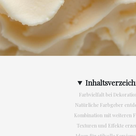
Inhaltsverzeich
Farbvielfalt bei Dekorati
Natürliche Farbgeber entd
Kombination mit weiteren 
Texturen und Effekte erz
Ideen für stilvolle Servier