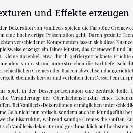
exturen und Effekte erzeugen
 der Dekoration von Vanilleeis spielen die Farbtöne Cremewe
um eine hochwertige Präsentation geht. Durch gezielte Te
ichten verschiedener Komponenten lassen sich diese Nuanc
spielsweise erzeugt ein feines Muster, das Cremeweiß und B
st. Kleine Sprenkel, etwa durch gefriergetrocknete Früchte 
nnenden Kontrast und unterstreichen die Farbtiefe. Schicht
erschiedlichen Cremes oder Saucen abwechselnd angerichtet
tergelb ebenfalls hervor und verleihen dem Dessert ein ans
tur spielt in der Dessertpräsentation eine zentrale Rolle.
ielte Veränderung der Oberflächenstruktur eines Lebensm
affen. Bei Vanilleeis-Dekorationen ermöglichen unterschiedl
me Gelb nicht nur optisch, sondern auch im Mundgefühl her
 weiche Eisstruktur, während samtige Cremes die sanften Fa
st sich Vanilleeis dekorativ und geschmacklich auf höchstem N