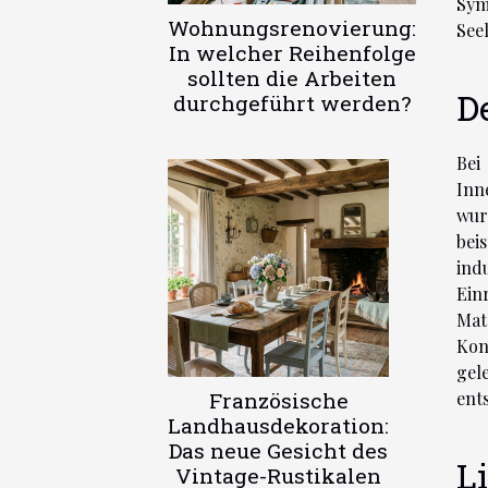
Sym
Wohnungsrenovierung:
See
In welcher Reihenfolge
sollten die Arbeiten
D
durchgeführt werden?
Bei
Inn
wur
bei
ind
Ein
Mat
Kon
gel
Französische
ent
Landhausdekoration:
Das neue Gesicht des
L
Vintage-Rustikalen