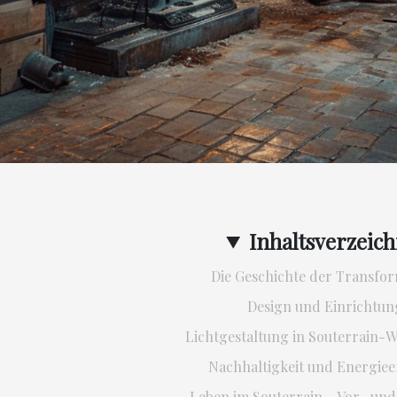
Inhaltsverzeich
Die Geschichte der Transfo
Design und Einrichtun
Lichtgestaltung in Souterrain
Nachhaltigkeit und Energieef
Leben im Souterrain – Vor- und