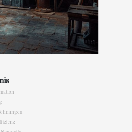
nis
rmation
g
-Wohnungen
fizienz
 Nachteile