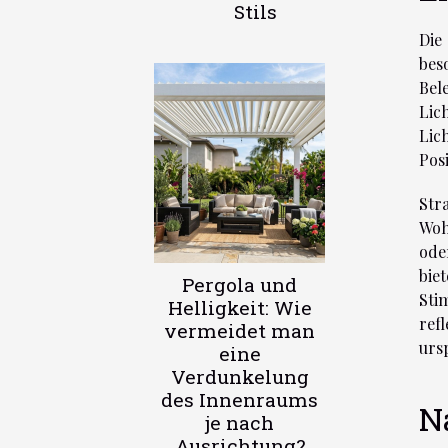
Stils
Die
bes
Bel
Lic
Lic
Pos
Str
Woh
ode
bie
Pergola und
Sti
Helligkeit: Wie
ref
vermeidet man
urs
eine
Verdunkelung
des Innenraums
N
je nach
Ausrichtung?