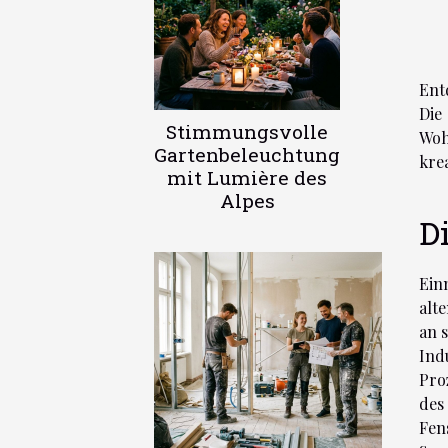
Ent
Die
Stimmungsvolle
Woh
Gartenbeleuchtung
kre
mit Lumière des
Alpes
D
Ein
alt
an 
Ind
Pro
des
Fen