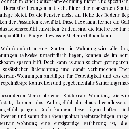
 Wohnen in einer Souterrain-Wohnung bietet eine spezifisc
h Herausforderungen mit sich. Einer der markanten Souterra
nlage bietet. Da die Fenster meist auf Höhe des Bodens lie
cken der Passanten geschützt. Diese Lage kann ferner ein Gef
 das Lebensgefühl einwirken. Zudem sind die Mietpreise für
nqualität für Budget-bewusste Mieter erhöhen kann.
 Wohnkomfort in einer Souterrain-Wohnung wird allerdings
nungen teilweise unterirdisch liegen, können sie im So
zkosten sparen hilft. Doch kann es auch zu einer geringere
 zusätzlicher Beleuchtung und damit verbundenen Energ
terrain-Wohnungen anfälliger für Feuchtigkeit und das da
 regelmäßige Kontrollen und gegebenenfalls Sanierungsma
 besonderen Merkmale einer Souterrain-Wohnung, wie zum 
kstatt, können das Wohngefühl durchaus beeinflussen. 
mgefühl prägen. Doch können diese Eigenschaften auc
chweren und somit die Lebensqualität beeinträchtigen. Insges
terrain-Wohnung eine einzigartige Erfahrung ist, die