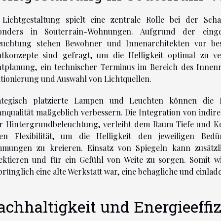
 Lichtgestaltung spielt eine zentrale Rolle bei der Sc
onders in Souterrain-Wohnungen. Aufgrund der einges
euchtung stehen Bewohner und Innenarchitekten vor be
htkonzepte sind gefragt, um die Helligkeit optimal zu v
htplanung, ein technischer Terminus im Bereich des Innen
itionierung und Auswahl von Lichtquellen.
ategisch platzierte Lampen und Leuchten können die I
nqualität maßgeblich verbessern. Die Integration von indire
r Hintergrundbeleuchtung, verleiht dem Raum Tiefe und K
ten Flexibilität, um die Helligkeit den jeweiligen Bed
mmungen zu kreieren. Einsatz von Spiegeln kann zusätzl
lektieren und für ein Gefühl von Weite zu sorgen. Somit w
prünglich eine alte Werkstatt war, eine behagliche und einl
achhaltigkeit und Energieeffi