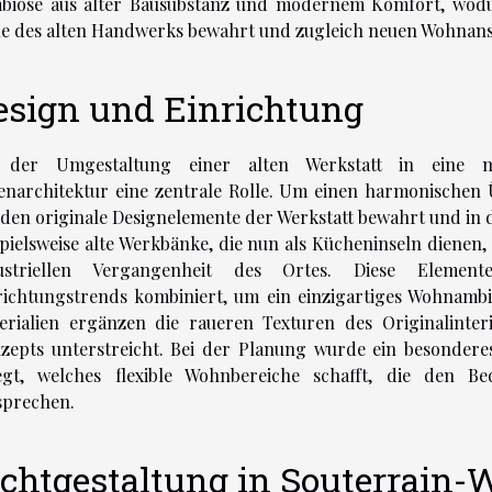
biose aus alter Bausubstanz und modernem Komfort, wodur
le des alten Handwerks bewahrt und zugleich neuen Wohnan
esign und Einrichtung
 der Umgestaltung einer alten Werkstatt in eine m
enarchitektur eine zentrale Rolle. Um einen harmonischen
den originale Designelemente der Werkstatt bewahrt und in 
spielsweise alte Werkbänke, die nun als Kücheninseln dienen
ustriellen Vergangenheit des Ortes. Diese Element
richtungstrends kombiniert, um ein einzigartiges Wohnamb
erialien ergänzen die raueren Texturen des Originalinter
zepts unterstreicht. Bei der Planung wurde ein besonde
egt, welches flexible Wohnbereiche schafft, die den 
sprechen.
ichtgestaltung in Souterrain