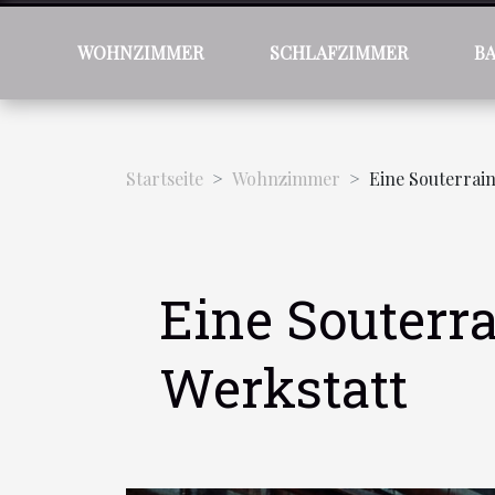
WOHNZIMMER
SCHLAFZIMMER
B
Startseite
Wohnzimmer
Eine Souterrai
Eine Souterr
Werkstatt