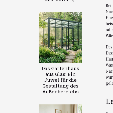
Bei
Nac
Ene
bei
ode
Wär
Des
Daz
Hau
Was
Das Gartenhaus
Nac
aus Glas: Ein
wur
Juwel für die
gele
Gestaltung des
Außenbereichs
L