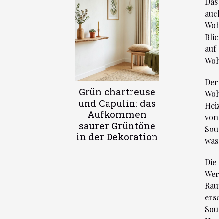
Das
auc
Woh
Bli
auf
Woh
Der
Grün chartreuse
Woh
und Capulin: das
Hei
Aufkommen
von
saurer Grüntöne
Sou
in der Dekoration
was
Die
Wer
Rau
ers
Sou