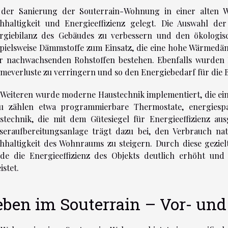
 der Sanierung der Souterrain-Wohnung in einer alten 
hhaltigkeit und Energieeffizienz gelegt. Die Auswahl der
rgiebilanz des Gebäudes zu verbessern und den ökologi
spielsweise Dämmstoffe zum Einsatz, die eine hohe Wärmedäm
r nachwachsenden Rohstoffen bestehen. Ebenfalls wurden 
meverluste zu verringern und so den Energiebedarf für die 
 Weiteren wurde moderne Haustechnik implementiert, die ein
u zählen etwa programmierbare Thermostate, energiesp
stechnik, die mit dem Gütesiegel für Energieeffizienz ausg
seraufbereitungsanlage trägt dazu bei, den Verbrauch na
hhaltigkeit des Wohnraums zu steigern. Durch diese gezie
de die Energieeffizienz des Objekts deutlich erhöht un
istet.
eben im Souterrain – Vor- und