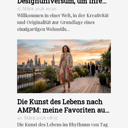
Designuniversum, um Ihre
Dekoration neu zu erfinden
17. März 2026 10:30
Willkommen in einer Welt, in der Kreativität
und Originalität zur Grundlage eines
einzigartigen Wohnstils...
Die Kunst des Lebens nach
AMPM: meine Favoriten aus
der Frühjahr/Sommer-
10. März 2026 08:35
Die Kunst des Lebens im Rhythmus von Tag
Kollektion 2026