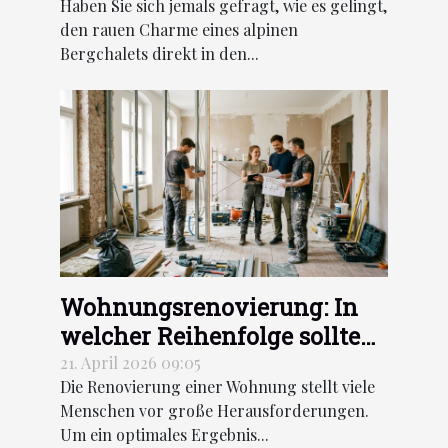
Haben Sie sich jemals gefragt, wie es gelingt,
den rauen Charme eines alpinen
Bergchalets direkt in den...
Wohnungsrenovierung: In
welcher Reihenfolge sollten
die Arbeiten durchgeführt
21. April 2026 09:05
Die Renovierung einer Wohnung stellt viele
werden?
Menschen vor große Herausforderungen.
Um ein optimales Ergebnis...