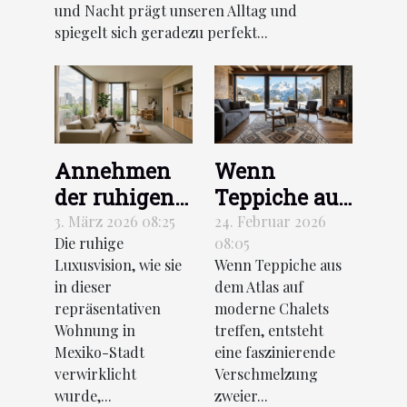
und Nacht prägt unseren Alltag und
spiegelt sich geradezu perfekt...
Annehmen
Wenn
der ruhigen
Teppiche aus
Luxusvision
dem Atlas
3. März 2026 08:25
24. Februar 2026
Die ruhige
08:05
wie diese
auf moderne
Luxusvision, wie sie
Wenn Teppiche aus
Wohnung in
Chalets
in dieser
dem Atlas auf
Mexiko-Stadt
treffen
repräsentativen
moderne Chalets
Wohnung in
treffen, entsteht
Mexiko-Stadt
eine faszinierende
verwirklicht
Verschmelzung
wurde,...
zweier...