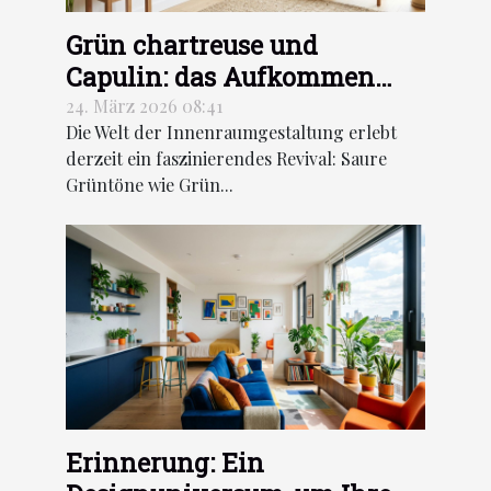
Grün chartreuse und
Capulin: das Aufkommen
saurer Grüntöne in der
24. März 2026 08:41
Die Welt der Innenraumgestaltung erlebt
Dekoration
derzeit ein faszinierendes Revival: Saure
Grüntöne wie Grün...
Erinnerung: Ein