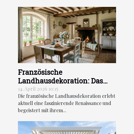
Französische
Landhausdekoration: Das
neue Gesicht des Vintage-
14. April 2026 10:15
Die französische Landhausdekoration erlebt
Rustikalen Stils
aktuell eine faszinierende Renaissance und
begeistert mit ihrem...