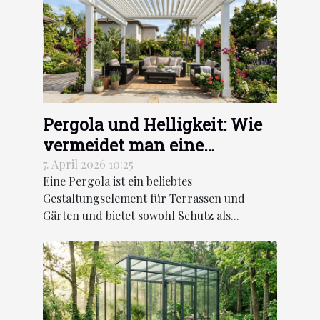
Pergola und Helligkeit: Wie
vermeidet man eine
Verdunkelung des
7. April 2026 10:25
Eine Pergola ist ein beliebtes
Innenraums je nach
Gestaltungselement für Terrassen und
Ausrichtung?
Gärten und bietet sowohl Schutz als...