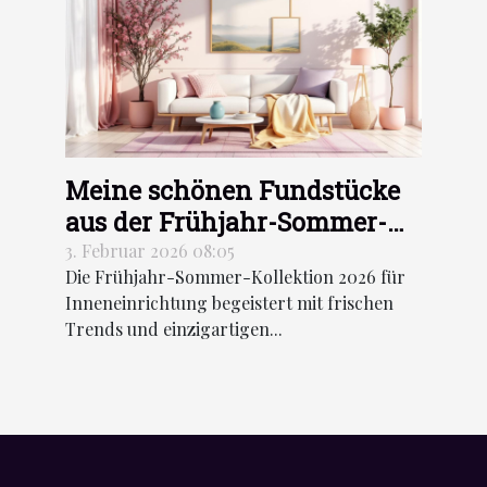
Meine schönen Fundstücke
aus der Frühjahr-Sommer-
Kollektion für
3. Februar 2026 08:05
Die Frühjahr-Sommer-Kollektion 2026 für
Inneneinrichtung 2026
Inneneinrichtung begeistert mit frischen
Trends und einzigartigen...