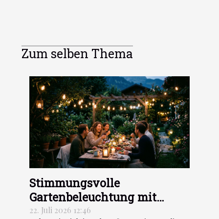
Zum selben Thema
Stimmungsvolle
Gartenbeleuchtung mit
Lumière des Alpes
22. Juli 2026 12:46