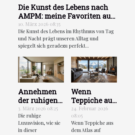
Die Kunst des Lebens nach
AMPM: meine Favoriten aus
der Frühjahr/Sommer-
10. März 2026 08:35
Die Kunst des Lebens im Rhythmus von Tag
Kollektion 2026
und Nacht prägt unseren Alltag und
spiegelt sich geradezu perfekt...
Annehmen
Wenn
der ruhigen
Teppiche aus
Luxusvision
dem Atlas
3. März 2026 08:25
24. Februar 2026
Die ruhige
08:05
wie diese
auf moderne
Luxusvision, wie sie
Wenn Teppiche aus
Wohnung in
Chalets
in dieser
dem Atlas auf