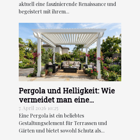
aktuell eine faszinierende Renaissance und
begeistert mit ihrem...
Pergola und Helligkeit: Wie
vermeidet man eine
Verdunkelung des
7. April 2026 10:25
Eine Pergola ist ein beliebtes
Innenraums je nach
Gestaltungselement für Terrassen und
Ausrichtung?
Gärten und bietet sowohl Schutz als...