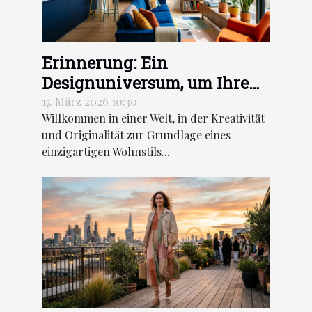
Erinnerung: Ein
Designuniversum, um Ihre
Dekoration neu zu erfinden
17. März 2026 10:30
Willkommen in einer Welt, in der Kreativität
und Originalität zur Grundlage eines
einzigartigen Wohnstils...