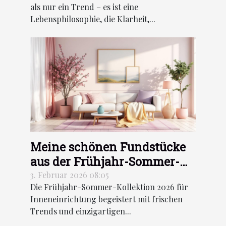
als nur ein Trend – es ist eine
Lebensphilosophie, die Klarheit,...
Meine schönen Fundstücke
aus der Frühjahr-Sommer-
Kollektion für
3. Februar 2026 08:05
Die Frühjahr-Sommer-Kollektion 2026 für
Inneneinrichtung 2026
Inneneinrichtung begeistert mit frischen
Trends und einzigartigen...