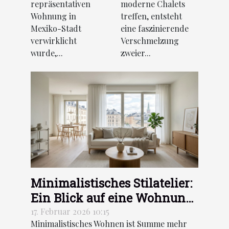
Mexiko-Stadt
treffen
repräsentativen
moderne Chalets
Wohnung in
treffen, entsteht
Mexiko-Stadt
eine faszinierende
verwirklicht
Verschmelzung
wurde,...
zweier...
Minimalistisches Stilatelier:
Ein Blick auf eine Wohnung
in Stockholm
17. Februar 2026 10:15
Minimalistisches Wohnen ist Summe mehr