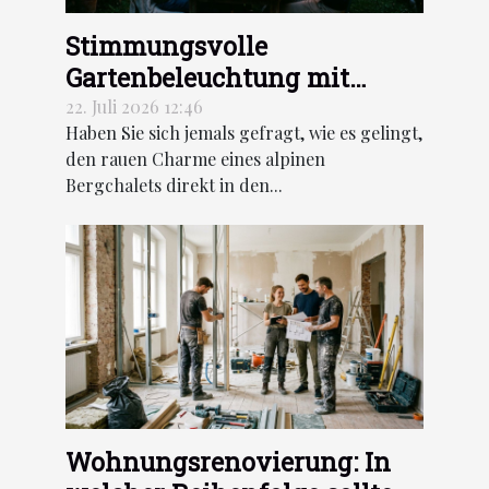
Stimmungsvolle
Gartenbeleuchtung mit
Lumière des Alpes
22. Juli 2026 12:46
Haben Sie sich jemals gefragt, wie es gelingt,
den rauen Charme eines alpinen
Bergchalets direkt in den...
Wohnungsrenovierung: In