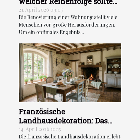
welcher Reihenfolge sollten
die Arbeiten durchgeführt
21. April 2026 09:05
Die Renovierung einer Wohnung stellt viele
werden?
Menschen vor große Herausforderungen.
Um ein optimales Ergebnis...
Französische
Landhausdekoration: Das
neue Gesicht des Vintage-
14. April 2026 10:15
Die französische Landhausdekoration erlebt
Rustikalen Stils