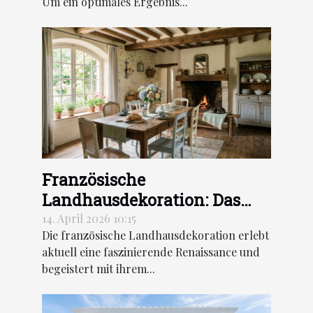
Um ein optimales Ergebnis...
Französische
Landhausdekoration: Das
neue Gesicht des Vintage-
14. April 2026 10:15
Die französische Landhausdekoration erlebt
Rustikalen Stils
aktuell eine faszinierende Renaissance und
begeistert mit ihrem...