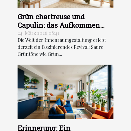
Grün chartreuse und
Capulin: das Aufkommen
saurer Grüntöne in der
24. März 2026 08:41
Die Welt der Innenraumgestaltung erlebt
Dekoration
derzeit ein faszinierendes Revival: Saure
Grüntöne wie Grün...
Erinnerung: Ein