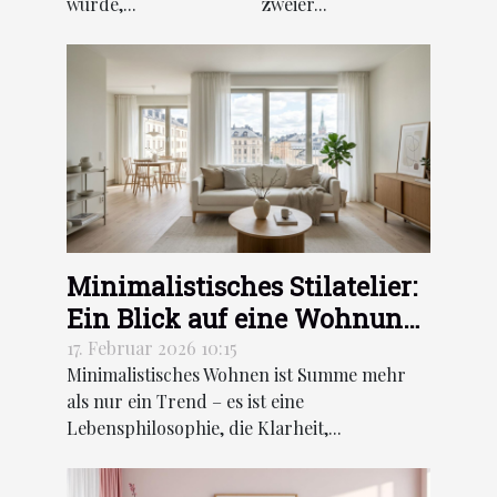
wurde,...
zweier...
Minimalistisches Stilatelier:
Ein Blick auf eine Wohnung
in Stockholm
17. Februar 2026 10:15
Minimalistisches Wohnen ist Summe mehr
als nur ein Trend – es ist eine
Lebensphilosophie, die Klarheit,...