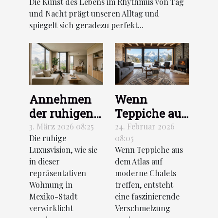
Die Kunst des Lebens im Rhythmus von Tag
Kollektion 2026
und Nacht prägt unseren Alltag und
spiegelt sich geradezu perfekt...
Annehmen
Wenn
der ruhigen
Teppiche aus
Luxusvision
dem Atlas
3. März 2026 08:25
24. Februar 2026
Die ruhige
08:05
wie diese
auf moderne
Luxusvision, wie sie
Wenn Teppiche aus
Wohnung in
Chalets
in dieser
dem Atlas auf
Mexiko-Stadt
treffen
repräsentativen
moderne Chalets
Wohnung in
treffen, entsteht
Mexiko-Stadt
eine faszinierende
verwirklicht
Verschmelzung