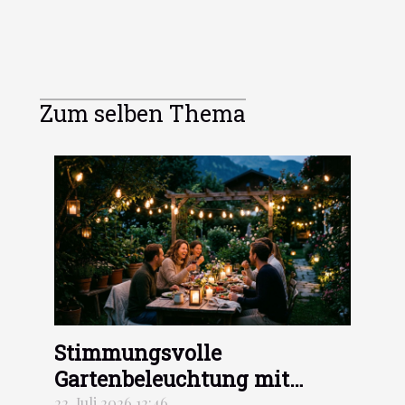
Zum selben Thema
Stimmungsvolle
Gartenbeleuchtung mit
Lumière des Alpes
22. Juli 2026 12:46