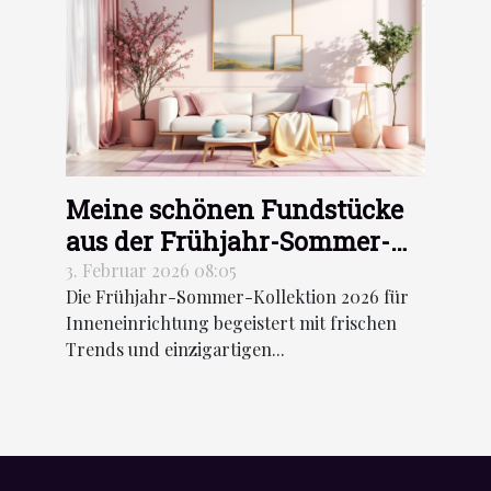
Meine schönen Fundstücke
aus der Frühjahr-Sommer-
Kollektion für
3. Februar 2026 08:05
Die Frühjahr-Sommer-Kollektion 2026 für
Inneneinrichtung 2026
Inneneinrichtung begeistert mit frischen
Trends und einzigartigen...