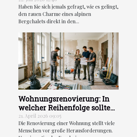
Haben Sie sich jemals gefragt, wie es gelingt,
den rauen Charme eines alpinen
Bergchalets direkt in den...
Wohnungsrenovierung: In
welcher Reihenfolge sollten
die Arbeiten durchgeführt
21. April 2026 09:05
Die Renovierung einer Wohnung stellt viele
werden?
Menschen vor große Herausforderungen.