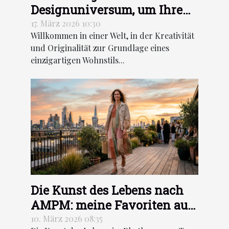
Designuniversum, um Ihre
Dekoration neu zu erfinden
17. März 2026 10:30
Willkommen in einer Welt, in der Kreativität
und Originalität zur Grundlage eines
einzigartigen Wohnstils...
Die Kunst des Lebens nach
AMPM: meine Favoriten aus
der Frühjahr/Sommer-
10. März 2026 08:35