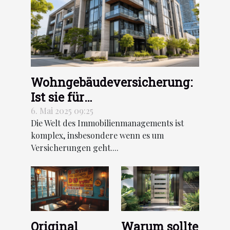
Wohngebäudeversicherung:
Ist sie für
Kurzzeitvermietungen
6. Mai 2025 09:25
Die Welt des Immobilienmanagements ist
geeignet?
komplex, insbesondere wenn es um
Versicherungen geht....
Original
Warum sollte