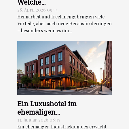
Welche
Wohngebäudeversicherung
28. April 2026 09:35
Heimarbeit und freelancing bringen viele
ist notwendig?
Vorteile, aber auch neue Herausforderungen
– besonders wenn es um...
Ein Luxushotel im
ehemaligen
Industriekomplex Hudson
13. Januar 2026 08:35
Ein ehemaliger Industriekomplex erwacht