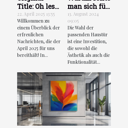
Title: Oh les
man sich für
jolies actu du
eine Haustür
22. April 2025 13:55
13. August 2024
Willkommen zu
09:05
mois d’avril
aus
einem Überblick der
Die Wahl der
2025 !
Aluminium
erfreulichen
passenden Haustür
Translated
entscheiden?
Nachrichten, die der
ist eine Investition,
and Revised
April 2025 für uns
die sowohl die
Title in
bereithält! In...
Ästhetik als auch die
Funktionalität...
German: Oh,
die schönen
Nachrichten
des Aprils
2025!