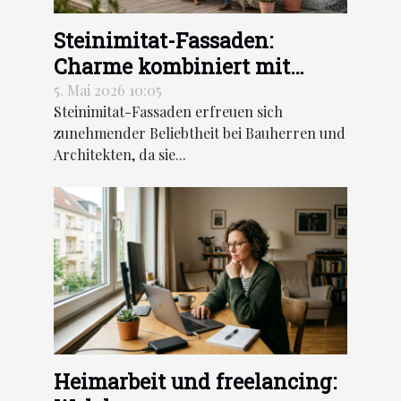
Steinimitat-Fassaden:
Charme kombiniert mit
thermischer Leistung
5. Mai 2026 10:05
Steinimitat-Fassaden erfreuen sich
zunehmender Beliebtheit bei Bauherren und
Architekten, da sie...
Heimarbeit und freelancing: