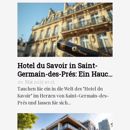
Hotel du Savoir in Saint-
Germain-des-Prés: Ein Hauch
von nostalgischem Pariser
20. Mai 2025 10:25
Tauchen Sie ein in die Welt des "Hotel du
Flair
Savoir" im Herzen von Saint-Germain-des-
Prés und lassen Sie sich...