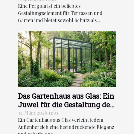
Eine Pergola ist ein beliebtes
Innenraums je nach
Gestaltungselement für Terrassen und
Ausrichtung?
Gärten und bietet sowohl Schutz als...
Das Gartenhaus aus Glas: Ein
Juwel für die Gestaltung des
Außenbereichs
31. März 2026 11:01
Ein Gartenhaus aus Glas verleiht jedem
Außenbereich eine beeindruckende Eleganz