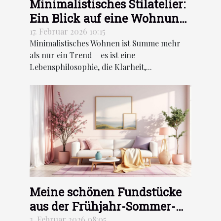
Minimalistisches Stilatelier:
Ein Blick auf eine Wohnung
in Stockholm
17. Februar 2026 10:15
Minimalistisches Wohnen ist Summe mehr
als nur ein Trend – es ist eine
Lebensphilosophie, die Klarheit,...
Meine schönen Fundstücke
aus der Frühjahr-Sommer-
Kollektion für
3. Februar 2026 08:05