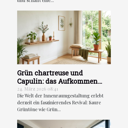
und schafft eine...
Grün chartreuse und
Capulin: das Aufkommen
saurer Grüntöne in der
24. März 2026 08:41
Die Welt der Innenraumgestaltung erlebt
Dekoration
derzeit ein faszinierendes Revival: Saure
Grüntöne wie Grün...