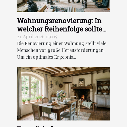
Wohnungsrenovierung: In
welcher Reihenfolge sollten
die Arbeiten durchgeführt
21. April 2026 09:05
Die Renovierung einer Wohnung stellt viele
werden?
Menschen vor große Herausforderungen.
Um ein optimales Ergebnis...