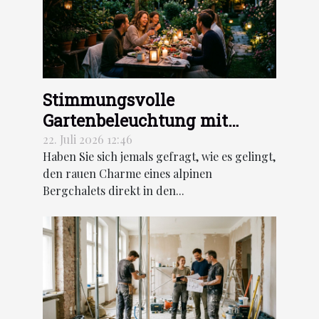
Stimmungsvolle
Gartenbeleuchtung mit
Lumière des Alpes
22. Juli 2026 12:46
Haben Sie sich jemals gefragt, wie es gelingt,
den rauen Charme eines alpinen
Bergchalets direkt in den...