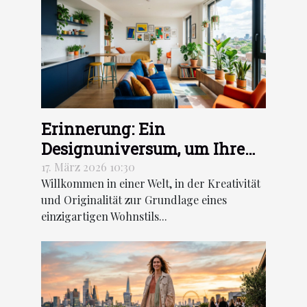
Erinnerung: Ein
Designuniversum, um Ihre
Dekoration neu zu erfinden
17. März 2026 10:30
Willkommen in einer Welt, in der Kreativität
und Originalität zur Grundlage eines
einzigartigen Wohnstils...