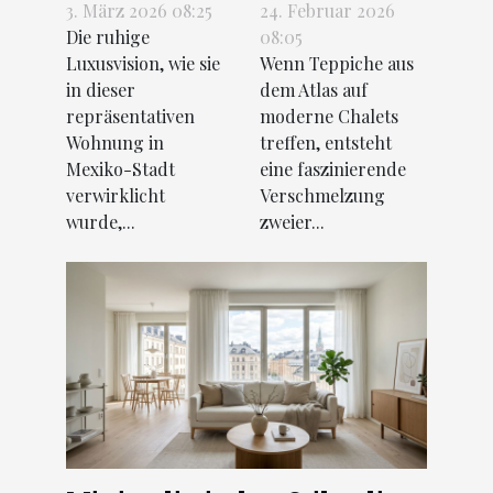
Luxusvision
dem Atlas
3. März 2026 08:25
24. Februar 2026
Die ruhige
08:05
wie diese
auf moderne
Luxusvision, wie sie
Wenn Teppiche aus
Wohnung in
Chalets
in dieser
dem Atlas auf
Mexiko-Stadt
treffen
repräsentativen
moderne Chalets
Wohnung in
treffen, entsteht
Mexiko-Stadt
eine faszinierende
verwirklicht
Verschmelzung
wurde,...
zweier...