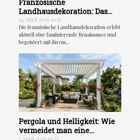
Französische
Landhausdekoration: Das
neue Gesicht des Vintage-
14. April 2026 10:15
Die französische Landhausdekoration erlebt
Rustikalen Stils
aktuell eine faszinierende Renaissance und
begeistert mit ihrem...
Pergola und Helligkeit: Wie
vermeidet man eine
Verdunkelung des
7. April 2026 10:25