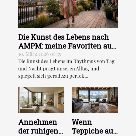
Die Kunst des Lebens nach
AMPM: meine Favoriten aus
der Frühjahr/Sommer-
10. März 2026 08:35
Die Kunst des Lebens im Rhythmus von Tag
Kollektion 2026
und Nacht prägt unseren Alltag und
spiegelt sich geradezu perfekt...
Annehmen
Wenn
der ruhigen
Teppiche aus